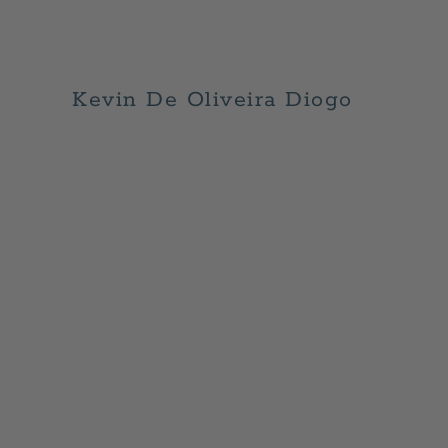
Kevin De Oliveira Diogo
GESCHRIEBEN VON
ADMIN
AM
MAI 29, 2026
. VERÖ