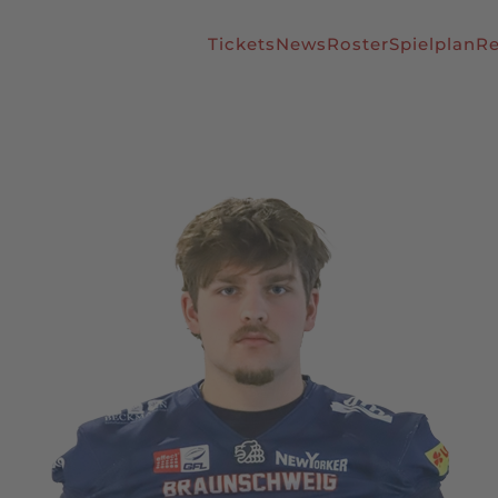
Tickets
News
Roster
Spielplan
Re