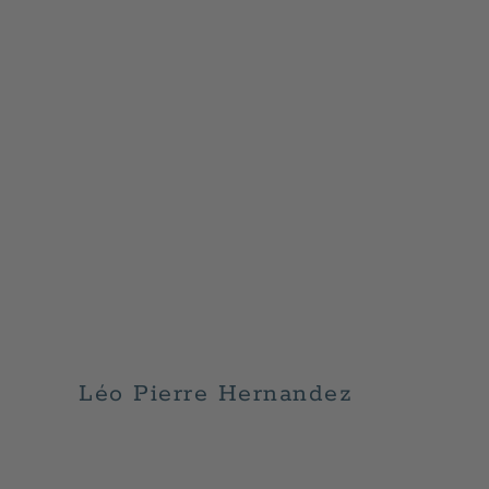
Léo Pierre Hernandez
GESCHRIEBEN VON
ADMIN
AM
JUNI 11, 2026
. VER