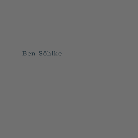
Ben Söhlke
GESCHRIEBEN VON
ADMIN
AM
JULI 2, 2026
. VERÖ