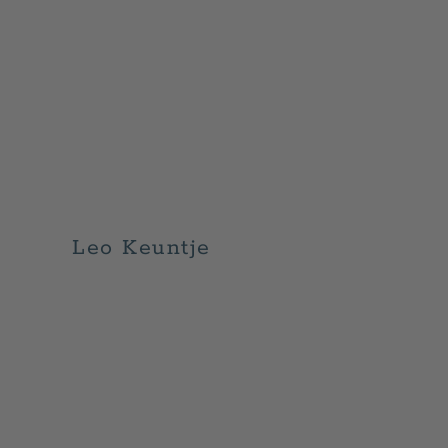
Leo Keuntje
GESCHRIEBEN VON
ADMIN
AM
JULI 2, 2026
. VERÖ