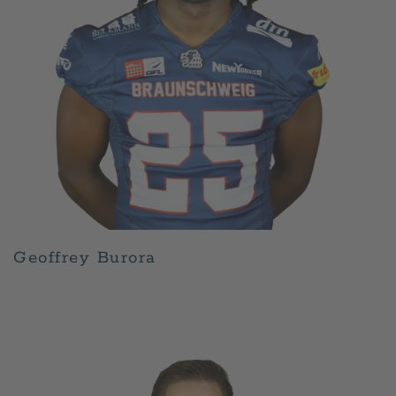
Geoffrey Burora
GESCHRIEBEN VON
ADMIN
AM
APRIL 30, 2026
.
VERÖFFENTLICHT IN
PLAYER
.