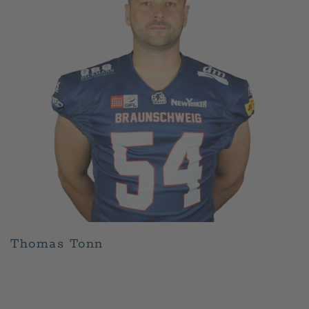
Thomas Tonn
GESCHRIEBEN VON
ADMIN
AM
APRIL 30, 2026
.
VERÖFFENTLICHT IN
PLAYER
.