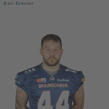
Karl Kreuter
GESCHRIEBEN VON
ADMIN
AM
APRIL 30, 2026
.
VERÖFFENTLICHT IN
PLAYER
.