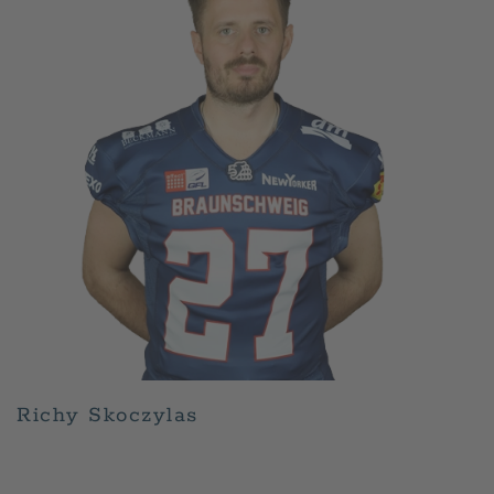
Richy Skoczylas
GESCHRIEBEN VON
ADMIN
AM
APRIL 30, 2026
.
VERÖFFENTLICHT IN
PLAYER
.