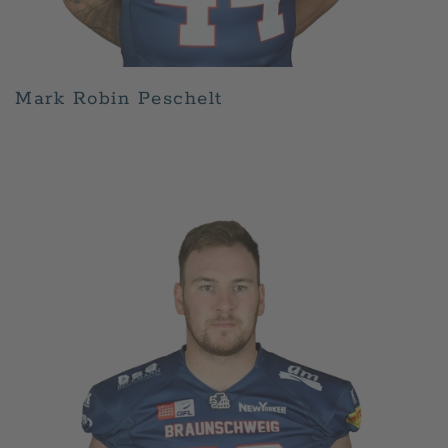
Mark Robin Peschelt
GESCHRIEBEN VON
ADMIN
AM
APRIL 30, 2026
.
VERÖFFENTLICHT IN
PLAYER
.