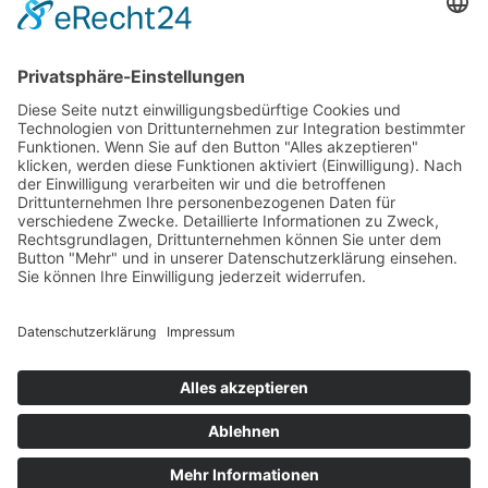
Lions reisen zum Derby nach Hildesheim
Braunschweig Lions unterliegen den Berlin Rebels
denkbar knapp
Braunschweig Lions empfangen die Berlin Rebels –
Playoff-Duell mit richtungsweisendem Charakter
SOCIAL
©
2026
1. FFC Braunschweig e.V. All rights reserved.
Impressum
|
Datenschutz
|
ATGB
|
Asservatenannahme
|
Cookie-Einstellungen