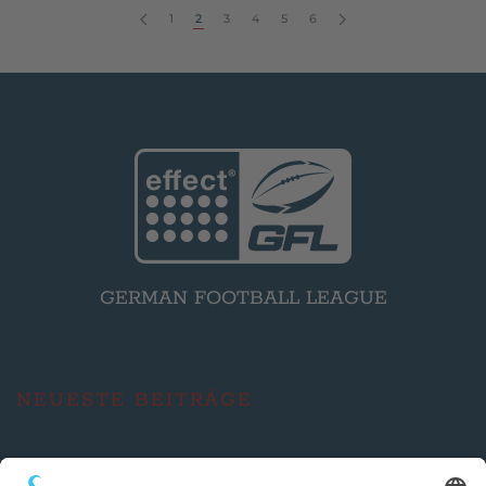
1
2
3
4
5
6
GERMAN FOOTBALL LEAGUE
NEUESTE BEITRÄGE
Saturday Night Lights: „The Clash“ – Braunschweig