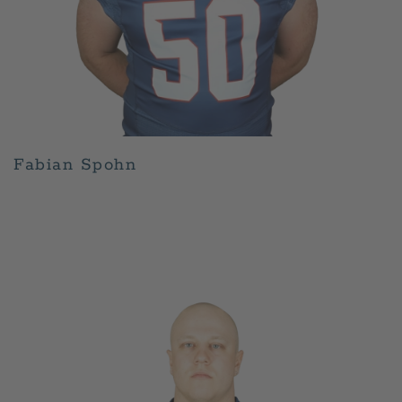
Fabian Spohn
GESCHRIEBEN VON
ADMIN
AM
APRIL 30, 2026
.
VERÖFFENTLICHT IN
PLAYER
.