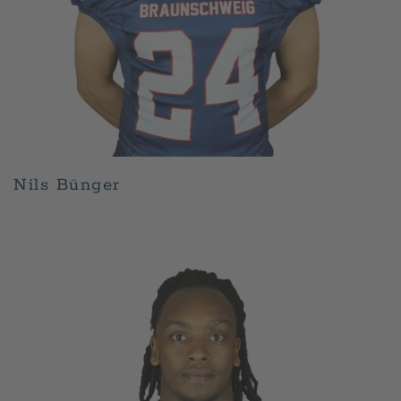
Nils Bünger
GESCHRIEBEN VON
ADMIN
AM
APRIL 30, 2026
.
VERÖFFENTLICHT IN
PLAYER
.