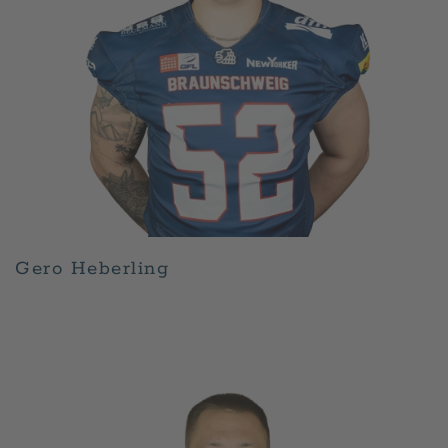
Gero Heberling
GESCHRIEBEN VON
ADMIN
AM
APRIL 30, 2026
.
VERÖFFENTLICHT IN
PLAYER
.