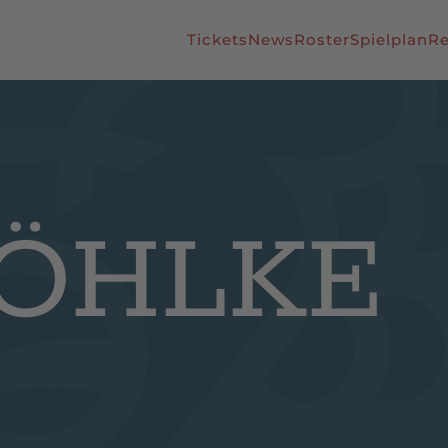
Tickets
News
Roster
Spielplan
Re
SÖHLKE