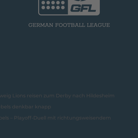
GERMAN FOOTBALL LEAGUE
hweig Lions reisen zum Derby nach Hildesheim
ebels denkbar knapp
els – Playoff-Duell mit richtungsweisendem