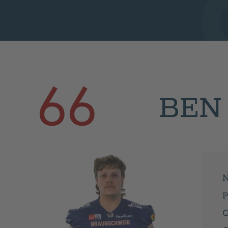
66
BEN
N
P
G