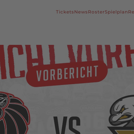
Tickets
News
Roster
Spielplan
Re