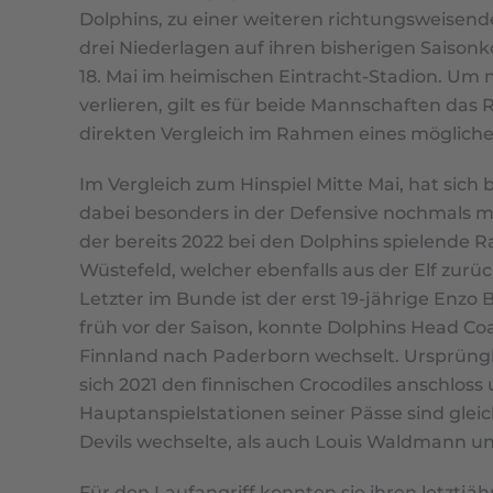
Dolphins, zu einer weiteren richtungsweisende
drei Niederlagen auf ihren bisherigen Saiso
18. Mai im heimischen Eintracht-Stadion. Um 
verlieren, gilt es für beide Mannschaften das 
direkten Vergleich im Rahmen eines möglichen
Im Vergleich zum Hinspiel Mitte Mai, hat sic
dabei besonders in der Defensive nochmals mi
der bereits 2022 bei den Dolphins spielende 
Wüstefeld, welcher ebenfalls aus der Elf zurü
Letzter im Bunde ist der erst 19-jährige Enzo
früh vor der Saison, konnte Dolphins Head C
Finnland nach Paderborn wechselt. Ursprüngli
sich 2021 den finnischen Crocodiles anschlos
Hauptanspielstationen seiner Pässe sind gle
Devils wechselte, als auch Louis Waldmann un
Für den Laufangriff konnten sie ihren letzt