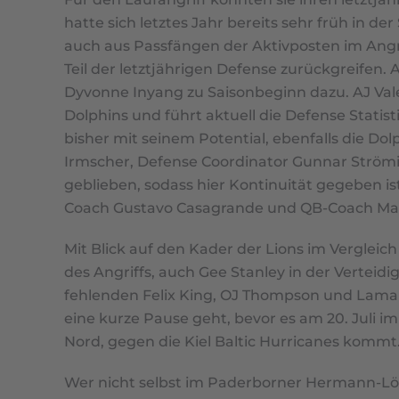
hatte sich letztes Jahr bereits sehr früh in d
auch aus Passfängen der Aktivposten im Angri
Teil der letztjährigen Defense zurückgreife
Dyvonne Inyang zu Saisonbeginn dazu. AJ Vale
Dolphins und führt aktuell die Defense Statis
bisher mit seinem Potential, ebenfalls die D
Irmscher, Defense Coordinator Gunnar Strömin
geblieben, sodass hier Kontinuität gegeben i
Coach Gustavo Casagrande und QB-Coach Mari
Mit Blick auf den Kader der Lions im Verglei
des Angriffs, auch Gee Stanley in der Verte
fehlenden Felix King, OJ Thompson und Lamar Jo
eine kurze Pause geht, bevor es am 20. Juli
Nord, gegen die Kiel Baltic Hurricanes kommt
Wer nicht selbst im Paderborner Hermann-Löns-