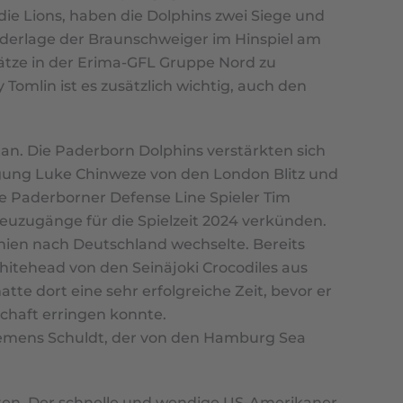
die Lions, haben die Dolphins zwei Siege und
ederlage der Braunschweiger im Hinspiel am
lätze in der Erima-GFL Gruppe Nord zu
 Tomlin ist es zusätzlich wichtig, auch den
tan. Die Paderborn Dolphins verstärkten sich
digung Luke Chinweze von den London Blitz und
ie Paderborner Defense Line Spieler Tim
 Neuzugänge für die Spielzeit 2024 verkünden.
anien nach Deutschland wechselte. Bereits
itehead von den Seinäjoki Crocodiles aus
e dort eine sehr erfolgreiche Zeit, bevor er
schaft erringen konnte.
Clemens Schuldt, der von den Hamburg Sea
hten. Der schnelle und wendige US-Amerikaner