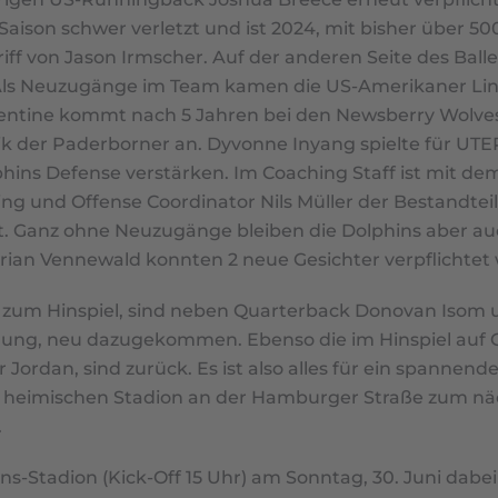
er Saison schwer verletzt und ist 2024, mit bisher übe
ff von Jason Irmscher. Auf der anderen Seite des Bal
n. Als Neuzugänge im Team kamen die US-Amerikaner Lin
ntine kommt nach 5 Jahren bei den Newsberry Wolves (
tik der Paderborner an. Dyvonne Inyang spielte für UTEP
olphins Defense verstärken. Im Coaching Staff ist mit 
g und Offense Coordinator Nils Müller der Bestandtei
st. Ganz ohne Neuzugänge bleiben die Dolphins aber au
an Vennewald konnten 2 neue Gesichter verpflichtet
ch zum Hinspiel, sind neben Quarterback Donovan Isom 
idigung, neu dazugekommen. Ebenso die im Hinspiel auf
rdan, sind zurück. Es ist also alles für ein spannendes 
 im heimischen Stadion an der Hamburger Straße zum nä
.
Stadion (Kick-Off 15 Uhr) am Sonntag, 30. Juni dabei 