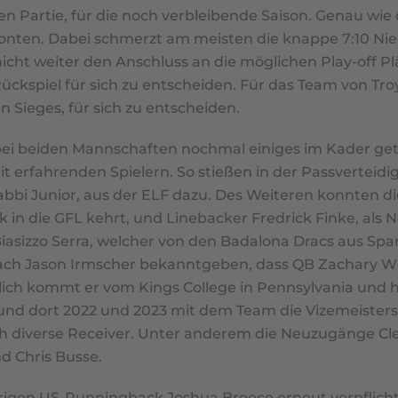
n Partie, für die noch verbleibende Saison. Genau wie 
nkonten. Dabei schmerzt am meisten die knappe 7:10 Ni
nicht weiter den Anschluss an die möglichen Play-off P
Rückspiel für sich zu entscheiden. Für das Team von Troy
 Sieges, für sich zu entscheiden.
h bei beiden Mannschaften nochmal einiges im Kader ge
t erfahrenden Spielern. So stießen in der Passvertei
Rabbi Junior, aus der ELF dazu. Des Weiteren konnten d
ck in die GFL kehrt, und Linebacker Fredrick Finke, als
 Biasizzo Serra, welcher von den Badalona Dracs aus Sp
oach Jason Irmscher bekanntgeben, dass QB Zachary Wh
ch kommt er vom Kings College in Pennsylvania und hatt
s und dort 2022 und 2023 mit dem Team die Vizemeister
ich diverse Receiver. Unter anderem die Neuzugänge 
d Chris Busse.
jährigen US-Runningback Joshua Breece erneut verpflic