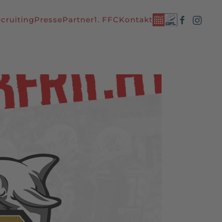
cruiting
Presse
Partner
1. FFC
Kontakt