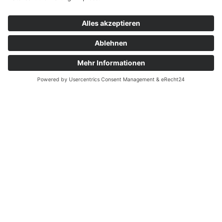
JONATHAN TER HORST – WIDE RECEIVER
Jonathan ter Horst verstärkt das Receiver-Corps
der Braunschweig Lions seit 2023. Der 25-jährige
Masterstudent für Fahrzeugtechnik und mobile
Systeme an der TU Braunschweig kam Ende 2022
zum American Football.
Über starke Leistungen in der 2. Mannschaft der
Lions sowie intensive Offseason- und
Teamtrainings empfahl sich der 1,93 m große und
101 kg schwere Receiver für den aktiven Kader der
GFL-Mannschaft.
Eine schwere Verletzung im
Saisonvorbereitungsspiel 2025 beendete seine
Spielzeit frühzeitig. Vollständig genesen greift ter