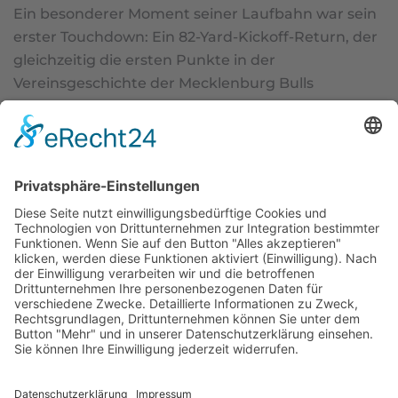
Ein besonderer Moment seiner Laufbahn war sein
erster Touchdown: Ein 82-Yard-Kickoff-Return, der
gleichzeitig die ersten Punkte in der
Vereinsgeschichte der Mecklenburg Bulls
bedeutete.
Nach Beginn seines Pharmazie-Studiums
wechselte Lawson zur 2. Mannschaft der
Braunschweig Lions und schaffte über ein Tryout
den Sprung in den GFL-Kader. In seinen ersten
Spielzeiten sammelte er wertvolle Erfahrung und
Einsatzzeit.
2024 stoppte ihn eine schwere Verletzung in der
Saisonvorbereitung. Nach erfolgreicher Genesung
kehrte er 2025 zurück und bleibt den
Braunschweig Lions auch 2026 erhalten.