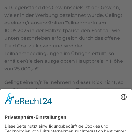
3.1 Gegenstand des Gewinnspiels ist der Gewinn,
wie er in der Werbung bezeichnet wurde. Gelingt
es einem/r auserwählten TeilnehmerIn am
10.05.2025 in der Halbzeitpause den Football wie
unten beschrieben erfolgreich durch das offene
Field Goal zu kicken und sind die
Teilnahmebedingungen im Übrigen erfüllt, so
erhält er/sie den ausgelobten Hauptpreis in Höhe
von 25.000,- €.
Gelingt einem/r TeilnehmerIn dieser Kick nicht, so
erhält er/sie den ausgelobten Trostpreis – einen
originalverpackten Grill von „Napoleon“ in Wert
von 1.000,- €.
Der Gewinn ist weder übertragbar, noch
austauschbar.