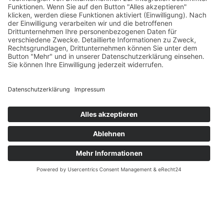
3.2 Die New Yorker Lions sind berechtigt,
Änderungen am Gewinn vorzunehmen. Hierbei
können die New Yorker Lions den Wert des
Gewinnes, das Interesse der Gewinner*innen am
Gewinn sowie den Umstand, der einen Austausch
erforderlich macht, berücksichtigen.
4 TEILNAHME UND -MITTEILUNG
4.1 Am Gewinnspiel nimmt jede natürliche Person
teil, die im Zeitraum des Gewinnspiels mit
Teilnahmeabsicht die in der Werbung bezeichnete
Handlung vornimmt (z.B. Frage beantworten, Post
kommentieren, liken, sharen).
4.2 Jede Person darf pro Gewinnspiel nur einmal
teilnehmen. Der Versuch der mehrfachen