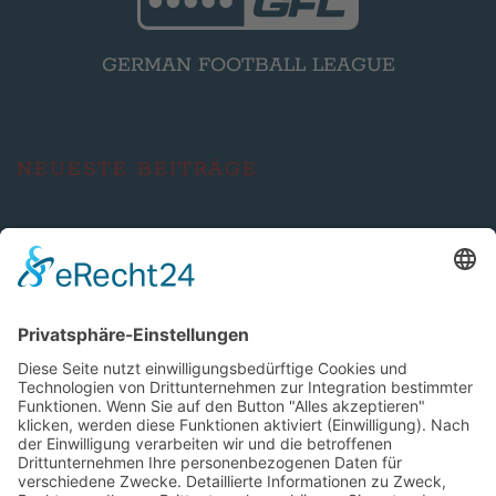
GERMAN FOOTBALL LEAGUE
NEUESTE BEITRÄGE
Saturday Night Lights: „The Clash“ – Braunschweig
Lions reisen zum Derby nach Hildesheim
Braunschweig Lions unterliegen den Berlin Rebels
denkbar knapp
Braunschweig Lions empfangen die Berlin Rebels –
Playoff-Duell mit richtungsweisendem Charakter
SOCIAL