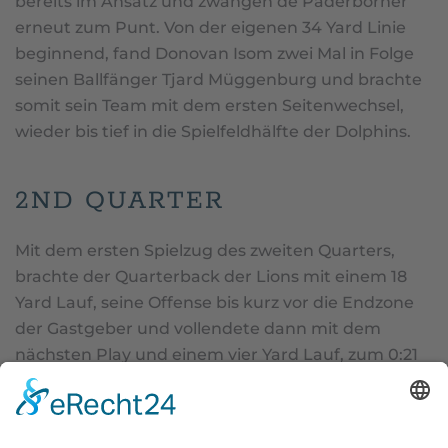
bereits im Ansatz und zwangen de Paderborner
erneut zum Punt. Von der eigenen 34 Yard Linie
beginnend, fand Donovan Isom zwei Mal in Folge
seinen Ballfänger Tjard Müggenburg und brachte
somit sein Team mit dem ersten Seitenwechsel,
wieder bis tief in die Spielfeldhälfte der Dolphins.
2ND QUARTER
Mit dem ersten Spielzug des zweiten Quarters,
brachte der Quarterback der Lions mit einem 18
Yard Lauf, seine Offense bis kurz vor die Endzone
der Gastgeber und vollendete dann mit dem
nächsten Play und einem vier Yard Lauf, zum 0:21
(PAT L. Jeckstadt). Es folgten Angriffsdrives beider
Mannschaften, die jeweils in einem Punt endeten.
Das erste Mal kritisch für die New Yorker Lions