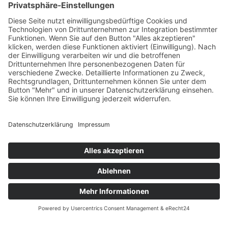
wurde es, als die Paderborn Dolphins aus ihrer
Sicht endlich Lücken in der Verteidigung fanden,
die sie bis an die 20 Yard Linie der Braunschweiger
voranbrachten. Dort war dann nach vier
Spielzügen aber Schluss und die Löwen
übernahmen wieder das Angriffsrecht. Es folgte
eine nahezu 1:1 Kopie des Touchdowns von Lamar
Jordan II, im Spiel gegen die Saarland Hurricanes.
Der US-Amerikaner im Jersey der Lions, löste sich
von seinem Passverteidiger und fing eine weiten
Pass von Donovan Isom, welchen er letztendlich
über 86 Yards zum 0:28 (PAT L. Jeckstadt), bis in die
die Endzone der Gegner trug. Doch damit nicht
genug mit Punkten im zweiten Spielabschnitt der
Partie. Der Angriff der Mannschaft der Gastgeber
von Headcoach Jason Irmscher, marschierte in
ihrem letzten Drive des zweiten Quarter, Yard um