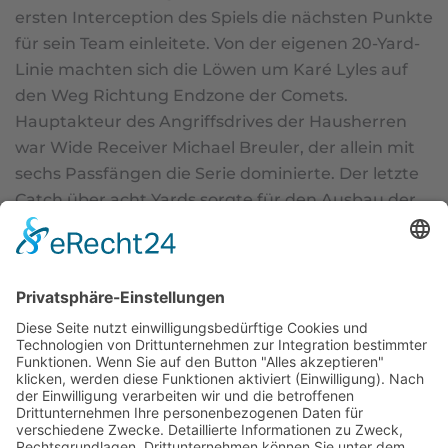
ersten Interception des Spiels die nächsten Punkte
für sein Team einleitete. Von der eigenen 20-Yard-
Linie machten sich die Löwen um Karé Lyles auf
den Weg Richtung Endzone der Comets.
Hauptakteur des Angriffsdrives der Hausherren
war Wide Receiver Michael Breuler, der allein mit
sechs Passfängen die Serie dominierte. Der letzte
Catch über acht Yards sorgte für den Ausbau der
Führung auf 14:0 (PAT L. Jeckstadt). Weiter ging es
mit dem nächsten Highlight der Lions-
Verteidigung. Gleich im ersten Spielzug der Gäste
war es Safety Willem Vancompernolle, der den
Passversuch von Conor Regan aus der Luft fischte
und so für den nächsten Turnover sorgte. Der
Angriff der Braunschweiger sagte „Danke“ und
erhöhte die Führung kurze Zeit später durch einen
Acht-Yard-Touchdownlauf von Finn Oppermann