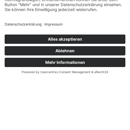
auf 21:0 (PAT L. Jeckstadt). Vorausgegangen war
ein 46-Yard-Passfang von Lewis Kirby.
Dass die Allgäu Comets nicht gewillt waren, das
Spiel ihrerseits bereits abzuhaken, zeigten sie mit
dem folgenden Drive ihres Angriffs. Mit einer
schönen Serie von Spielzügen ging es bis an die
Drei-Yard-Linie vor der Braunschweiger Endzone.
Den Anschluss zum 21:7 (PAT S. Köppl) erzielte
Dominik Hörner nach Pass von Conor Regan. Der
nächste Drive der Lions endete in einem Punt und
brachte die Comets kurz vor der Halbzeit nochmals
in Ballbesitz und bis an die 15-Yard-Linie der
Gastgeber. Doch ein Fehler beim Snap führte zum
Fumble und brachte bei noch knapp 30 Sekunden
Spielzeit den Angriff der Löwen nochmals aufs
Feld. Mit auslaufender Uhr geriet der 55-Yard-Field-
Goal-Versuch von Luca Jeckstadt aber zu kurz.