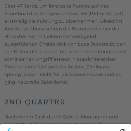
über 47 Yards, um ihrerseits Punkte auf das
Scoreboard zu bringen und mit 3:6 (PAT nicht gut)
erstmalig die Führung zu übernehmen. Direkt im
Anschluss überraschten die Braunschweiger die
Hildesheimer mit einem hervorragend
ausgeführten Onside Kick von Luca Jeckstadt, den
der Kicker der Lions selbst aufnehmen konnte und
somit seinen Angriff erneut in aussichtsreicher
Position aufs Feld zurückschickte. Zählbares
sprang jedoch nicht für die Löwen heraus und es
ging ins zweite Spielviertel.
2ND QUARTER
Nach einem Sack durch Gabriel Montagner und
einem Punt der Hausherren starteten die