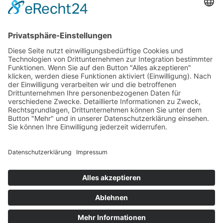
Braunschweiger ihren nächsten Offense-Drive von
der eigenen 30-Yard-Linie. Finn Oppermann, Lewis
Kirby, Michael Breuler und CJ Okpalobi brachten
ihr Team bis auf Höhe der 5-Yard-Linie der
Invaders. Von dort vollendete Karé Lyles mit einem
Lauf zum 3:14 (TPC K. Lyles) die Angriffsserie
erfolgreich. Es folgte der nächste erfolglose Drive
der Hildesheimer gegen die starke Defense der
Lions, der in einem Punt endete. Sechs Spielzüge
später war es Lewis Kirby, nach Pass von Karé
Lyles, der die Führung auf 3:20 (TPC nicht gut)
erhöhte.
Kurz vor der Halbzeitpause, mit nur noch weniger
als einer Minute zu spielen, erhielt der
Braunschweiger Angriff ein weiteres Mal die
Chance auf Punkte. Von der eigenen 25-Yard-Linie
reichte es aber letztendlich nicht zu Zählbarem, da