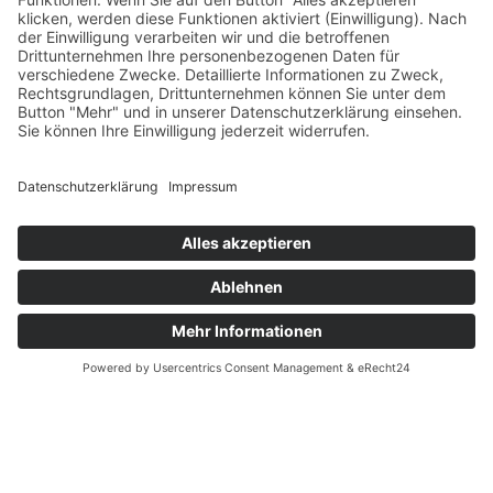
(NCAA, Div. III, Ohio Athletic Conference). In drei
Jahren erzielte insgesamt 21 Touchdowns und fing
106 Pässe für einen Raumgewinn von insgesamt
1.740 Yards und erzielte knapp 550 Yards und einen
weiteren Touchdown aus Returns.
Mit den Purples Raiders gewann er 2012 die
nationale Meisterschaft, agierte als Team Captain
und wurde 2013 ins All-American Team der OAC
berufen. Nach seinem Seniorjahr 2014 begann der
1,85 m große und 96 kg schwere Ballfänger sich auf
die NFL Draft 2015 vorzubereiten. Neben der
Teilnahme am Pro Day der University of Toledo,
erhielt er Einladungen zu Try-Outs einiger Teams
der CFL. Nachdem es nicht mit einem
Engagement in der NFL oder CFL funktionierte,
entschied er sich zur US Navy zu gehen und sich