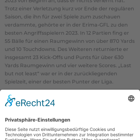
2023 von Beginn an, dass er nichts verlernt hat.
Trotz einer Verletzung kurz vor Ende der regulären
Saison, die ihn für zwei Spiele zum zuschauen
verdammte, gehörte er in der Erima-GFL zu den
besten Angriffsspielern 2023. In 12 Partien fing er
55 Bälle für einen Raumgewinn von über 870 Yards
und 10 Touchdowns. Des Weiteren returnierte er
insgesamt 23 Kick-Offs und Punts für über 630
Yards Raumgewinn und vier weitere Scores. „Last
but not least“ war er in der zurückliegenden
Spielzeit, einer der besten Punter der Liga.
Inspiriert durch seinen Großvater Tony Branoff,
einem Ausnahmespieler für die University of
Michigan von 1952 bis 1955, begann Luc Meacham
in der High School mit dem American Football. Der
31-jährige Ballfänger verbrachte seine Zeit am
College im Team der Mount Union University