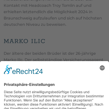
Kontakt mit Headcoach Troy Tomlin auf und
erhielten letztendlich die Möglichkeit 2024 in
Braunschweig aufzulaufen und sich auf höchsten
deutschen Niveau zu beweisen.
MARKO ILIC
Der ältere der beiden Brüder ist der 26-jährige
Marko Ilic. Der selbstständige Versicherungsagent
begann mit dem American Football in seiner
Heimat Dänemark und schaffte es durch seine
Leistungen bis an das New Mexico Military Institute
in den USA, wo er ein Stipendium erhielt. Leider
währte sein Traum einer Collegekarriere nicht
lange, da er sich eine Knieverletzung zuzog und
diese leider das Aus seiner Zukunft in den USA