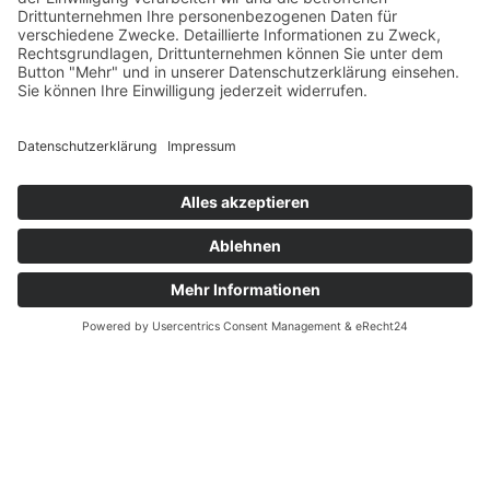
bedeutete. Der 1,94 m große und 93 kg schwere
Passverteidiger kämpfte sich aber zurück und
spielte im Anschluss in Dänemark u.a. für die
Aarhus Tigers, als auch für die Aalborg 89‘ers.
MILOS ILIC
Wie sein Bruder Marko, ist auch der 23-jährige
Milos in der Passverteidigung zu finden. Auch er
arbeitet als selbstständiger Versicherungsagent
und spielte in seiner Heimat sowohl für die Aarhus
Tigers und die Aalborg 89’ers. 2023 gab der 1,88 m
große und 86 kg schwere Verteidiger dann sein
Debüt auf der professionellen Ebene in Europa
und lief als Strong und Free Safety für die Munich
Ravens in der European League of Football auf, wo
er in sechs von sieben Spielen für die Münchner als