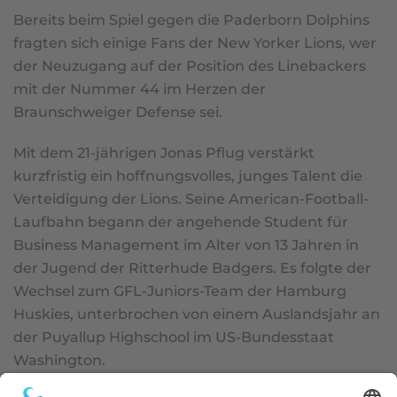
Bereits beim Spiel gegen die Paderborn Dolphins
fragten sich einige Fans der New Yorker Lions, wer
der Neuzugang auf der Position des Linebackers
mit der Nummer 44 im Herzen der
Braunschweiger Defense sei.
Mit dem 21-jährigen Jonas Pflug verstärkt
kurzfristig ein hoffnungsvolles, junges Talent die
Verteidigung der Lions. Seine American-Football-
Laufbahn begann der angehende Student für
Business Management im Alter von 13 Jahren in
der Jugend der Ritterhude Badgers. Es folgte der
Wechsel zum GFL-Juniors-Team der Hamburg
Huskies, unterbrochen von einem Auslandsjahr an
der Puyallup Highschool im US-Bundesstaat
Washington.