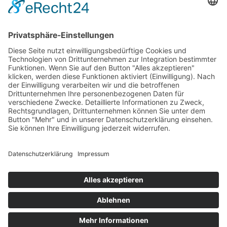
Seine ersten Erfahrungen im Herrenbereich
sammelte der 1,87 m große und 100 kg schwere
Verteidiger bei den Oldenburg Knights – unter
anderem 2024 in der GFL2.
Im Anschluss an die GFL2-Saison 2024 wechselte
Jonas Pflug an die University of Idaho, wo ihm die
Chance geboten wurde, auf hohem US-
amerikanischen College-Level (Big Sky Conference,
FCS) für die Idaho Vandals aufzulaufen.
Leider verhinderten personelle Änderungen in
Idaho sowie Vorgaben der NCAA, dass sich sein
Traum vom Spielen in den USA erfüllte.
Kaum zurück in Deutschland, nahm Lions-Tight-
End Bennet Bödeker seinen ehemaligen
Teamkollegen mit zum Training nach