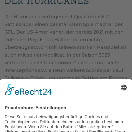
DER HURRICANES
Die Hurricanes verfügen mit Quarterback PJ
Settles über einen der stärksten Spielmacher der
GFL. Der US-Amerikaner, der bereits 2021 mit den
Potsdam Royals das Halbfinale erreichte,
überzeugt sowohl mit seinem starken Passspiel als
auch mit seiner Mobilität. In der Saison 2025
verbuchte er 25 Touchdown-Pässe bei nur sechs
Interceptions sowie neun weitere Scores per Lauf.
Collegiate-Erfahrung sammelte Settles am Rhodes
College, bevor er zuletzt in einer amerikanischen
Indoor-Liga aktiv war.
Verstärkung erhielt das Team zudem durch seinen
Landsmann Jarvis McClam, der 2026 von den
Hamburg Sea Devils nach Kiel wechselte. Nach
Stationen an der Seton Hill University, in Australien