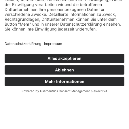
bei den Brisbane Rhinos sowie mehreren Jahren
bei den Langenfeld Longhorns sammelte der 31-
Jährige unter anderem GFL-Erfahrung bei den
Cologne Crocodiles. Weitere Stationen führten ihn
nach Innsbruck und Hamburg, bevor er nun nach
Deutschland zurückkehrt.
Im Backfield bleibt Runningback Lorenz
Rotermund eine zentrale Figur im Angriff von
Head Coach Timo Zorn. Mit rund 800 Yards
Raumgewinn und neun Touchdowns bei 146
Laufversuchen in der vergangenen Saison zählt er
zu den verlässlichsten Leistungsträgern der
Offensive.
STARKE DEFENSIVE UND