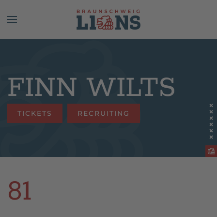
Skip to main content
FINN WILTS
TICKETS
RECRUITING
81