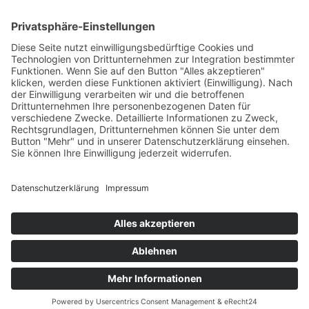
in der Woche von Göttingen nach Leipzig und der
damit verbundene Stress, sorgten dafür das sich
der 1,88 m große und 104 kg schwere Linebacker
nach einem neuen Team umsah und final in
Braunschweig landete.
LEON RÖNICKE
Der 23-jährige Leon Rönicke stieß Mitte Juli 2021
zum Team der New Yorker Lions. Mit dem
American Football startet der Linebacker 2017 in
der Jugend-Mannschaft der Arminia Spartans in
Hannover und wechselte 2019 ins Herrenteam der
Hannoveraner. Auf der Suche nach einer neuen
Herausforderung, fasste der Student für Sport und
Wirtschaftspädagogik den Entschluss, im Sommer
2021 zu den Lions nach Braunschweig zu wechseln.