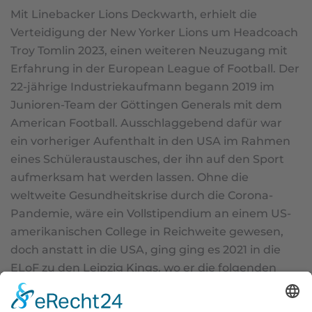
Mit Linebacker Lions Deckwarth, erhielt die
Verteidigung der New Yorker Lions um Headcoach
Troy Tomlin 2023, einen weiteren Neuzugang mit
Erfahrung in der European League of Football. Der
22-jährige Industriekaufmann begann 2019 im
Junioren-Team der Göttingen Generals mit dem
American Football. Ausschlaggebend dafür war
ein vorheriger Aufenthalt in den USA im Rahmen
eines Schüleraustausches, der ihn auf den Sport
aufmerksam hat werden lassen. Ohne die
weltweite Gesundheitskrise durch die Corona-
Pandemie, wäre ein Vollstipendium an einem US-
amerikanischen College in Reichweite gewesen,
doch anstatt in die USA, ging ging es 2021 in die
ELoF zu den Leipzig Kings, wo er die folgenden
zwei Spielzeiten (2021, 2022) verbrachte. Doch der
organisatorische Aufwand von bis zu vier Fahrten