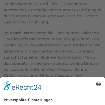
an der eigenen 20-Yard-Linie. Die Monarchs
nutzten das Geschenk konsequent aus und gingen
durch einen 19-Yard-Touchdown-Lauf von Tufonmi
Lala mit 7:0 in Führung.
Im Anschluss mussten die Lions punten, während
Dresden offensiv immer besser ins Spiel fand. Zwar
sorgte Taylor Pawelkoski mit einem starken Tackle
gegen Monarchs-Quarterback Rocky Lombardi
zunächst für einen Raumverlust von zwölf Yards,
doch bereits im nächsten Spielzug schlug Dresden
tief zu: Lombardi fand Wide Receiver Janne
Särkelä mit einem 85-Yard-Pass zum 14:0.
Auch im zweiten Quarter fanden die Lions offensiv
kaum Mittel gegen die starke Verteidigung der
Gastgeber. Gleichzeitig blieb Dresden hocheffektiv.
Immer wieder setzte Rocky Lombardi seine