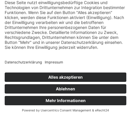
Receiver in Szene – insbesondere Montigo Moss,
der einen sechs Yards langen Touchdown-Pass
zum 21:0 verwertete.
Zu allem Überfluss unterlief den Lions
anschließend ein weiteres Missgeschick im Special
Team: Ein zu hoher Snap bei einem Puntversuch
rollte durch die eigene Endzone ins Aus und führte
zu einem Safety sowie zum 23:0 für die Monarchs.
Noch vor der Halbzeit erhöhte erneut Tufonmi Lala
mit einem 23-Yard-Lauf auf 30:0. Zwar gelang es
den Braunschweigern kurz vor der Pause noch
einmal, tief in die gegnerische Hälfte vorzudringen,
doch auch ein ausgespielter vierter Versuch
brachte keine Punkte ein.